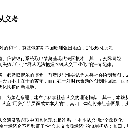
从义考
海口对的和平，奠基俄罗斯帝国欧洲强国地位，加快欧化历程。
、信贷银行系统取巴黎奠基现代法国根本；其二，交际冒险——
失败印证了“君从无法把握本钱从义工业化”的汗青纪律。
、必然取偶尔的博弈。前者以思惟尝试为人类社会绘制蓝图，从
生命力不正在于的苦守，而正在于对时代命题的创制性回应。面临
代化扶植的新境地。
）为焦点命题，建立了科学社会从义的理论框架：其一，本钱从
从意“用资产阶层而成立本人的”；其四，勾勒将来社会图景，强
遍及谬误取中国具体现实相连系，“本本从义”取“全盘欧化”；
余年经济奇不雅验证了“社会从义市场经济”的轨制劣势；其四，