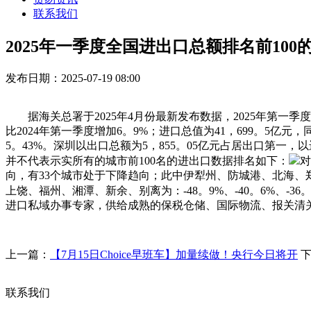
联系我们
2025年一季度全国进出口总额排名前100
发布日期：2025-07-19 08:00
据海关总署于2025年4月份最新发布数据，2025年第一季度全
比2024年第一季度增加6。9%；进口总值为41，699。5亿元，
5。43%。深圳以出口总额为5，855。05亿元占居出口第一，
并不代表示实所有的城市前100名的进出口数据排名如下：
对
向，有33个城市处于下降趋向；此中伊犁州、防城港、北海、郑州、
上饶、福州、湘潭、新余、别离为：-48。9%、-40。6%、-36。
进口私域办事专家，供给成熟的保税仓储、国际物流、报关清
上一篇：
【7月15日Choice早班车】加量续做！央行今日将开
下
联系我们