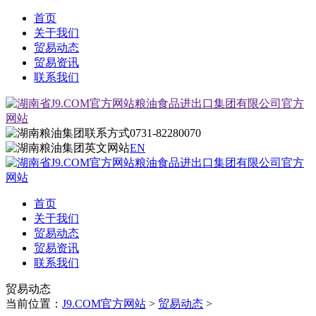
首页
关于我们
贸易动态
贸易资讯
联系我们
0731-82280070
EN
首页
关于我们
贸易动态
贸易资讯
联系我们
贸易动态
当前位置：
J9.COM官方网站
>
贸易动态
>