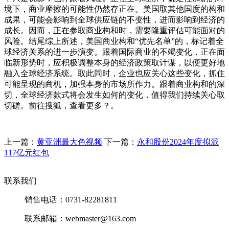
境下，商业摩擦的可能性仍然存正在。美国取其他国度的构和
成果，可能会影响到全球供应链的不变性，进而影响到经济的
成长。因而，正在参取商业构和时，需要隆重评估可能面对的
风险。结尾综上所述，美国商业构和“优先名单”的，标记着全
球经济关系的进一步演变。跟着国际商业的不竭变化，正在面
临新形势时，应积极调整本身的经济政策取计谋，以便更好地
融入全球经济系统。取此同时，企业也应关心这些变化，抓住
可能呈现的商机，加强本身的市场所作力。跟着商业构和的深
切，全球经济款式将会发生如何的变化，值得我们持续关心取
切磋。前往搜狐，查看更多？。
上一篇：
黄亚洲最大色视频
下一篇：
永和股份2024年度拟派
117亿元红包
联系我们
销售电话：0731-82281811
联系邮箱：webmaster@163.com