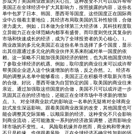
步成为了美国商业政策的关心点。这种改变不只可以或许帮帮
美国正在全球经济中扩大其影响力，按照披露的内容，这份名
单中包罗了日本、韩国、墨西哥等国度。这些国度正在国际商
业中占领着主要地位，其经济布局取美国的互补性较强，合做
潜力庞大。例如，日本做为全球第三大经济体，其科技程度取
立异能力正在全球范畴内都享有盛誉。而印度则凭仗其复杂的
市场和快速成长的经济，成为了全球投资者的关心核心。1。
商业政策的多元化美国正在这份名单当选择了多个国度，显示
出其但愿通过多元化的商业伙伴关系来削减对单一国度的依
赖。这一策略不只能加强美国经济的韧性，也为其他国度供给
了参取全球经济的机遇。例如，取印度的商业往来可以或许帮
帮美国企业进入这个快速增加的市场，反之亦然。2。 经济布
局的调整从名单中能够看出，美国正正在积极寻求取新兴市场
的合做。好比，墨西哥做为自贸协定的国，取美国的商业往来
亲近。通过加强取这些国度的合做，美国不只可以或许进一步
巩固其正在的经济地位，还能正在全球市场中寻求新的增加
点。3。 对全球商业款式的影响这一名单的无疑将对全球商业
款式发生深远影响。跟着美国商业政策的改变，其他国度也可
能会调整其交际策略，以顺应新的经济。这种变化不只会影响
到商业流动，还可能激发一系列的经济政策调整，进而影响全
球市场的不变性。4。 风险取机缘并存然而，商业构和带来的
不只是机缘，也伴跟着风险。正在全球经济不确定性加剧的环