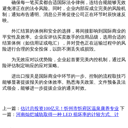
确保每一笔买卖都合适国际法令律例，连结合规能够无效
避免潜正在的法令风险。同时，企业内部应成立完美的风险机
制；通知布告通明、消息公开将促使公司正在环节时辰快速反
映。
外汇结算的体例和安全的选择，将间接影响到国际商业的
平安性及效率。企业应评估买卖敌手的信用品级，选用合适的
结算体例（如信用证或电汇），并对货色正在运输过程中的风
险进行合理的安全投保，以防不测丢失或损毁。
为无效应对以优势险，企业起首要完美内控机制，通过风
险评估制定响应的应对策略。
进出口报关是国际商业中环节的一步。控制的流程取技巧
能够显著提拔报关的全体效率。熟悉海关政策、文件预备及法
式领会，能够进一步提拔企业的通关时效。
上一篇：
估计总投资100亿元！忻州市忻府区温泉康养专业
下
一篇：
河南灿烂城轨取得一种 LED 损坏率的计较方式、计