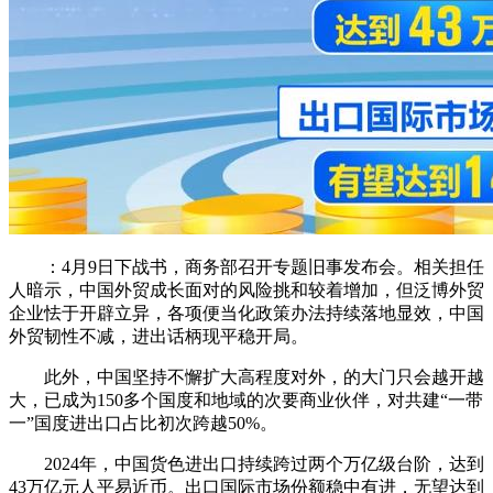
：4月9日下战书，商务部召开专题旧事发布会。相关担任
人暗示，中国外贸成长面对的风险挑和较着增加，但泛博外贸
企业怯于开辟立异，各项便当化政策办法持续落地显效，中国
外贸韧性不减，进出话柄现平稳开局。
此外，中国坚持不懈扩大高程度对外，的大门只会越开越
大，已成为150多个国度和地域的次要商业伙伴，对共建“一带
一”国度进出口占比初次跨越50%。
2024年，中国货色进出口持续跨过两个万亿级台阶，达到
43万亿元人平易近币。出口国际市场份额稳中有进，无望达到