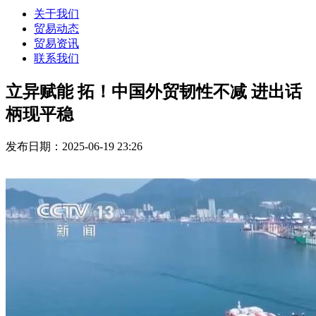
关于我们
贸易动态
贸易资讯
联系我们
立异赋能 拓！中国外贸韧性不减 进出话
柄现平稳
发布日期：2025-06-19 23:26