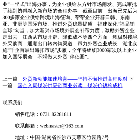
业“一坐式”出海办事，为企业供给从方针市场阐发、完成审批
手续到协帮融入新市场的全程办事；截至目前，出海已先后为
300多家企业供给跨境出海征询、帮帮企业开辟日韩、东南
亚、非洲等国际市场。推进外贸稳量提质，福建深化“福品销
全球”勾当，加大新兴市场境外展会补帮力度，激励外贸企业
走出去；江西从市场开辟、降低成本等四个方面，积极对接境
外采购商，通顺出口转内销渠道，帮力外贸企业成长；湖北实
施“千企百展出海拓市场”步履，全年将组织3000家次以上企业
加入国际展会，不竭做大外贸“伴侣圈”。
上一篇：
外贸新动能加速培育——坚持不懈推进高程度对
下
一篇：
国企入局煤炭供应链商业必读：煤炭价钱构成机
联系我们
销售电话：0731-82281811
联系邮箱：webmaster@163.com
地址：中国·湖南省长沙市芙蓉区竹园路7号