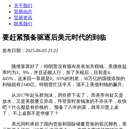
关于我们
贸易动态
贸易资讯
联系我们
要赶紧预备驱逐后美元时代的到临
发布日期：2025-06-03 21:22
随便算算好了：特朗普没有颁布发表加关税钱，美债收益
率约为3。9%，并且还鄙人行，加了关税后，目前是4。
445%，这来回一算就是0。65%的利差，36万亿的国债添加的
利钱就有2340亿。特朗普忙活半天，顶不上美债利钱的飙升。
从2017年起头挤泡沫，房价挤下去了， 而美帝何处又是
放水，又是美股屡立异高，拜登昔时发钱发的不亦乐乎，欢快
吧？什么都是有价格的， 预备了八年的菜，就等川普上桌
了， 不上桌那不是华侈了？
美元同时承担了国内货泉和国际储蓄货泉的双沉脚色，美