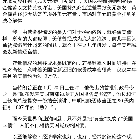
元取黄金挂钩（35美元/盎司黄金），美国必需维持脚够的黄
金储蓄以支持兑换许诺，美国持久商业逆差导致美元超发，黄
金储蓄逐步无法笼盖境外美元存量，市场对美元取黄金挂钩的
决心解体。
我一曲感觉很惊讶的是人们对于径的依赖，就好像美债一
样，所有的人都晓得，美债曾经成为庞大的泡沫，前几年因为
通货膨缩累计起来的问题，就会正在这几年迸发，每年美都城
会发新债还宿债。
存量债权的利钱成本是既定的，若是利率长时间维持正在
相对高位，意味着美国借新还旧的假贷成本会很高，仅仅本年
置换的美债约为9。2万亿。
当特朗普正在 1 月 20 日上任时，他做出的首批行政号令
之一是“颁布发表美国南部边境进入国度告急形态”，他长和河
山长向总统提交一份结合演讲，申明他能否该当正在 90 天内
征引 1807 年的《叛》？。
而今天世界商业的问题，只不外是把“黄金”换成了“美国
国债”，人们不再相信美国能践约国债。
以至能够说：经济学家也好，也好，经常的谈论这个现