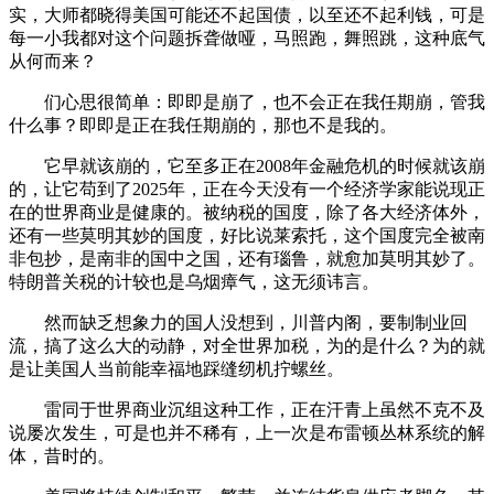
实，大师都晓得美国可能还不起国债，以至还不起利钱，可是
每一小我都对这个问题拆聋做哑，马照跑，舞照跳，这种底气
从何而来？
们心思很简单：即即是崩了，也不会正在我任期崩，管我
什么事？即即是正在我任期崩的，那也不是我的。
它早就该崩的，它至多正在2008年金融危机的时候就该崩
的，让它苟到了2025年，正在今天没有一个经济学家能说现正
在的世界商业是健康的。被纳税的国度，除了各大经济体外，
还有一些莫明其妙的国度，好比说莱索托，这个国度完全被南
非包抄，是南非的国中之国，还有瑙鲁，就愈加莫明其妙了。
特朗普关税的计较也是乌烟瘴气，这无须讳言。
然而缺乏想象力的国人没想到，川普内阁，要制制业回
流，搞了这么大的动静，对全世界加税，为的是什么？为的就
是让美国人当前能幸福地踩缝纫机拧螺丝。
雷同于世界商业沉组这种工作，正在汗青上虽然不克不及
说屡次发生，可是也并不稀有，上一次是布雷顿丛林系统的解
体，昔时的。