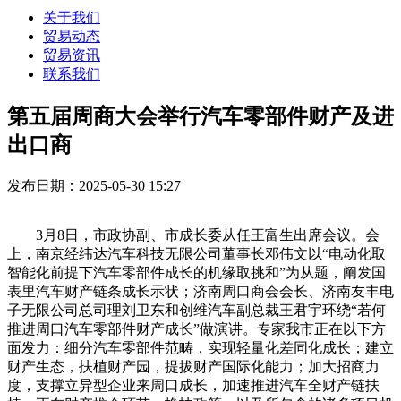
关于我们
贸易动态
贸易资讯
联系我们
第五届周商大会举行汽车零部件财产及进
出口商
发布日期：2025-05-30 15:27
3月8日，市政协副、市成长委从任王富生出席会议。会
上，南京经纬达汽车科技无限公司董事长邓伟文以“电动化取
智能化前提下汽车零部件成长的机缘取挑和”为从题，阐发国
表里汽车财产链条成长示状；济南周口商会会长、济南友丰电
子无限公司总司理刘卫东和创维汽车副总裁王君宇环绕“若何
推进周口汽车零部件财产成长”做演讲。专家我市正在以下方
面发力：细分汽车零部件范畴，实现轻量化差同化成长；建立
财产生态，扶植财产园，提拔财产国际化能力；加大招商力
度，支撑立异型企业来周口成长，加速推进汽车全财产链扶