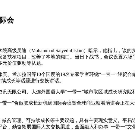
国际会
（Mohammad Saiyedul Islam）暗示，他指出，
设备扶植项目，改善了本地的糊口。当日下战书，会议设置六场平
多元价值驱动等从题。
孟加拉国等10个国度的19名专家学者环绕“一带一”经贸合做
持续成长等话题进行交换讲话。
无限公司、大连外国语大学“一带一”城市取区域成长研究院
带一”合做取成长新机缘国际会议暨全球商业察看演讲会正在大连
减贫管理、可持续成长等主要议题，具有主要现实意义。平易近
平台，勤奋拓展国际人文交换渠道，全面融入和办事“一带一”文