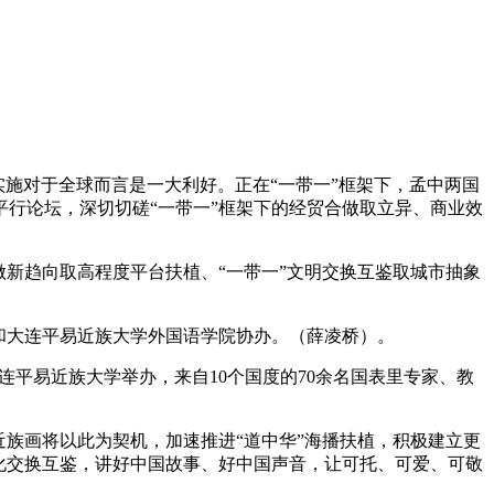
该的实施对于全球而言是一大利好。正在“一带一”框架下，孟中两国
行论坛，深切切磋“一带一”框架下的经贸合做取立异、商业效
新趋向取高程度平台扶植、“一带一”文明交换互鉴取城市抽象
和大连平易近族大学外国语学院协办。（薛凌桥）。
平易近族大学举办，来自10个国度的70余名国表里专家、教
族画将以此为契机，加速推进“道中华”海播扶植，积极建立更
化交换互鉴，讲好中国故事、好中国声音，让可托、可爱、可敬