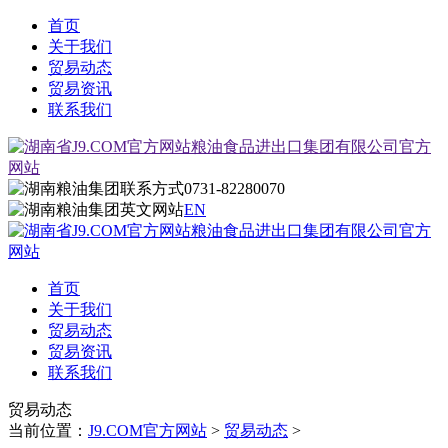
首页
关于我们
贸易动态
贸易资讯
联系我们
0731-82280070
EN
首页
关于我们
贸易动态
贸易资讯
联系我们
贸易动态
当前位置：
J9.COM官方网站
>
贸易动态
>