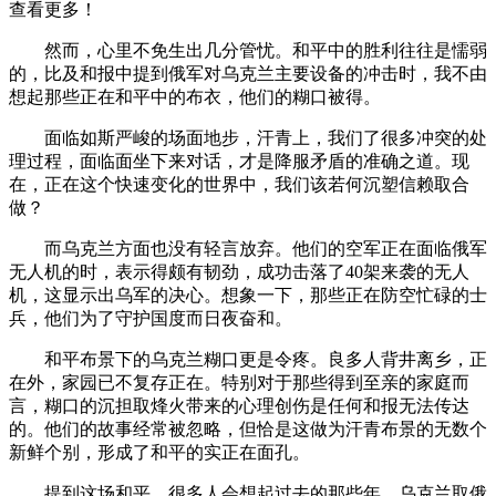
查看更多！
然而，心里不免生出几分管忧。和平中的胜利往往是懦弱
的，比及和报中提到俄军对乌克兰主要设备的冲击时，我不由
想起那些正在和平中的布衣，他们的糊口被得。
面临如斯严峻的场面地步，汗青上，我们了很多冲突的处
理过程，面临面坐下来对话，才是降服矛盾的准确之道。现
在，正在这个快速变化的世界中，我们该若何沉塑信赖取合
做？
而乌克兰方面也没有轻言放弃。他们的空军正在面临俄军
无人机的时，表示得颇有韧劲，成功击落了40架来袭的无人
机，这显示出乌军的决心。想象一下，那些正在防空忙碌的士
兵，他们为了守护国度而日夜奋和。
和平布景下的乌克兰糊口更是令疼。良多人背井离乡，正
在外，家园已不复存正在。特别对于那些得到至亲的家庭而
言，糊口的沉担取烽火带来的心理创伤是任何和报无法传达
的。他们的故事经常被忽略，但恰是这做为汗青布景的无数个
新鲜个别，形成了和平的实正在面孔。
提到这场和平，很多人会想起过去的那些年，乌克兰取俄